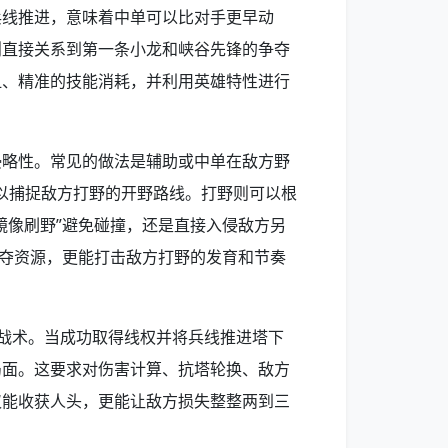
兵线推进，意味着中单可以比对手更早动
则直接关系到第一条小龙和峡谷先锋的争夺
血、精准的技能消耗，并利用英雄特性进行
侵略性。常见的做法是辅助或中单在敌方野
，以捕捉敌方打野的开野路线。打野则可以根
镜像刷野”避免碰撞，还是直接入侵敌方另
掠夺资源，更能打击敌方打野的发育和节奏
报战术。当成功取得线权并将兵线推进塔下
局面。这要求对伤害计算、抗塔轮换、敌方
仅能收获人头，更能让敌方损失整整两到三