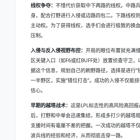
线权争夺：
不惜代价获取中下两路的线权。中路
身，配合打野进行入侵或边路四包二。下路线权
主动权。为了获得线权，选手们会进行极致的换
压制。
入侵与反入侵视野布控：
开局的眼位布置就充满
区关键入口（如F6或红BUFF处）放置侦查守卫
据这个信息，规划自己的刷野路径，选择是进行“
一半野区，实施“错位打击”。成功的入侵不仅能
信心。
早期的越塔战术：
这是LPL标志性的高风险高回
后，打野和中单会迅速集结，形成多打少的越塔
支援时间有毫厘不差的把握。一次成功的越塔不
波兵线的经验和经济，从而彻底击穿一路。