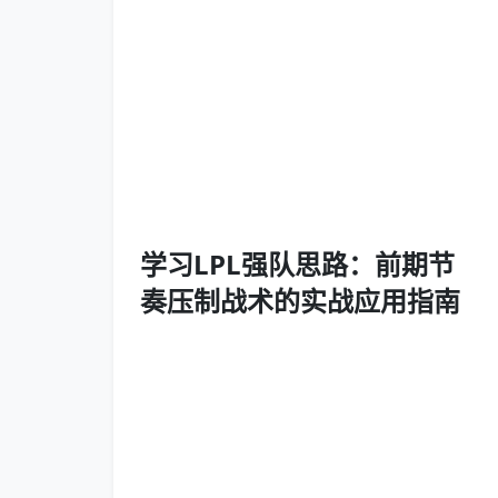
学习LPL强队思路：前期节
奏压制战术的实战应用指南