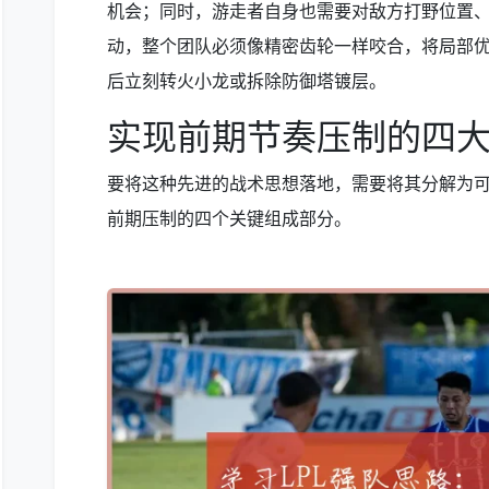
机会；同时，游走者自身也需要对敌方打野位置
动，整个团队必须像精密齿轮一样咬合，将局部
后立刻转火小龙或拆除防御塔镀层。
实现前期节奏压制的四
要将这种先进的战术思想落地，需要将其分解为可
前期压制的四个关键组成部分。