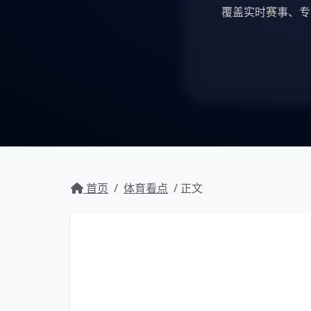
覆盖实时赛事、专
首页
/
体育看点
/ 正文