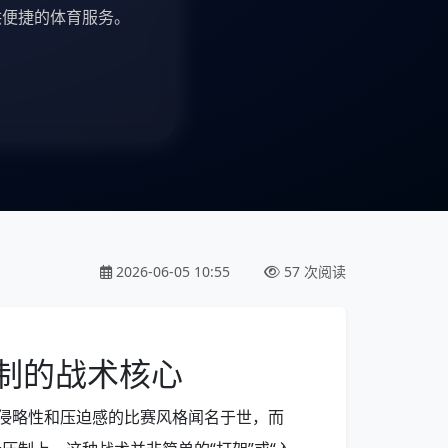
便捷的体育服务。
2026-06-05 10:55
57 次阅读
压制的战术核心
具侵略性和压迫感的比赛风格闻名于世，而