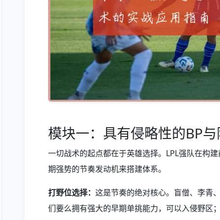
模块一：具有侵略性的BP与
一切战术的起点都在于英雄选择。LPL强队在构
期强势的节奏发动机来搭建体系。
打野位选择：
这是节奏的绝对核心。盲僧、李青
们要么拥有强大的早期单挑能力，可以入侵野区