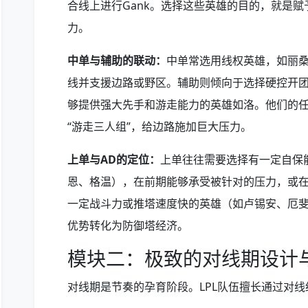
合线上进行Gank。选择这些英雄的目的，就是赋
力。
中单与辅助的联动：
中单常选用线权英雄，如丽
线并支援边路或野区。辅助则倾向于选择硬控开
够提供强大先手和游走能力的英雄如洛。他们的
“游走三人组”，给边路施加巨大压力。
上单与AD的定位：
上单往往需要选择有一定自保
恩、格温），在前期能够承受被针对的压力，或在
一定战斗力或推塔速度快的英雄（如卢锡安、厄
优势转化为防御塔经济。
模块二：极致的对线期设计
对线期是节奏的孕育阶段。LPL队伍擅长通过对