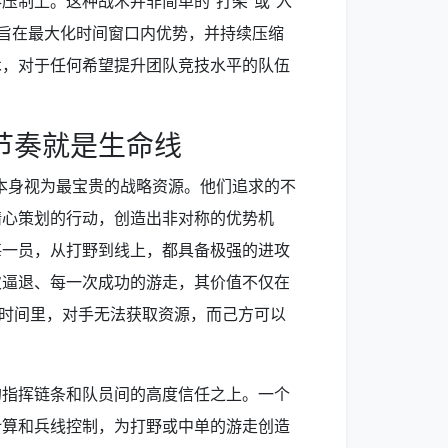
压制上。这种战术并非简单的“打架”或“入
，旨在最大化时间窗口内优势，并持续压缩
术，对于任何希望提升团队竞技水平的队伍
节奏就是生命线
”本身视为最宝贵的战略资源。他们追求的不
精心策划的行动，创造出非对称的优势机
每一员，从打野到线上，都具备极强的进攻
次逼退、每一次成功的游走，其价值不仅在
段时间里，对手无法获取资源，而己方可以
的指挥链条和队员间的高度信任之上。一个
计算和兵线控制，为打野或中单的游走创造