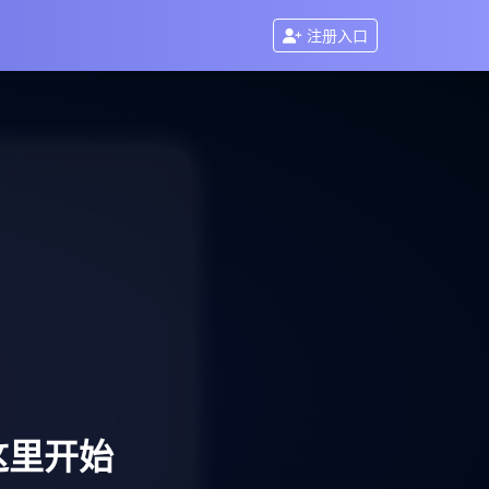
注册入口
这里开始