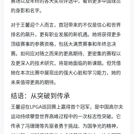
赛场以及年终的各大奖项评选中，看到更多中国球员
的身影和名字。
对于王馨迎个人而言，首冠带来的不仅是信心和世界
排名的飙升，更有职业发展的新机遇。她将获得更多
顶级赛事的参赛资格，包括大满贯赛事和年终总决
赛。如何应对随之而来的更高期待、更密集的赛程以
及更深入的技术研究，将是她面临的新课题。但凭借
她在本次比赛中展现出的强大心脏和学习能力，她的
未来值得更高的期待。
结语：从突破到传承
王馨迎在LPGA巡回赛上赢得首个冠军，是中国高尔夫
运动持续攀登世界高峰过程中的一次标志性突破。它
传承了冯珊珊等先驱者勇于挑战、为国争光的精神，