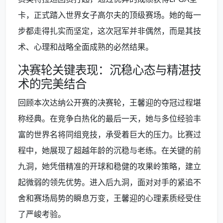
卡，正式踏入世界女子高尔夫的顶级赛场。她的每一
步都走得扎实而坚定，这次冠军并非偶然，而是其技
术、心理和战略全面成熟的必然结果。
决赛轮关键表现：沉稳心态与精湛技
术的完美结合
回顾本次达纳公开赛的决赛轮，王馨迎的夺冠过程堪
称经典。在竞争白热化的最后一天，她与多位经验丰
富的世界名将同组竞技，承受着巨大的压力。比赛过
程中，她展现了超越年龄的沉稳与老练。在关键的前
九洞，她凭借精准的开球和稳健的攻果岭策略，建立
起微弱的领先优势。进入后九洞，面对对手的紧追不
舍和赛场局势的瞬息万变，王馨迎的心理素质经受住
了严峻考验。