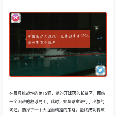
在最具挑战性的第15洞，她的开球落入长草区，面临
一个困难的救球局面。此时，她与球童进行了冷静的
沟通，选择了一个大胆而精准的策略，最终成功将球