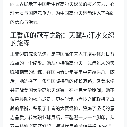
向世界展示了中国新生代高尔夫球员的技术实力、心
理素质与国际竞争力，为中国高尔夫运动注入了强劲
的信心与活力。
王馨迎的冠军之路：天赋与汗水交织
的旅程
王馨迎的成长轨迹，是中国高尔夫人才培养体系日益
成熟的一个缩影。她从小接触高尔夫，凭借过人的天
赋和刻苦的训练，在国内青少年赛事中崭露头角。随
后，她选择了一条与国际接轨的成长道路，赴美求学
并征战美国大学高尔夫联赛。在杜克大学期间，她不
仅是校队的核心成员，更在学术与竞技之间取得了卓
越的平衡，积累了丰富的大赛经验，锤炼了坚韧的意
志品质。转为职业球员后，王馨迎一步一个脚印，从
赛美特拉巡回赛打起，通过优异的成绩获得LPGA全