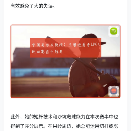
有效避免了大的失误。
此外，她的短杆技术和沙坑救球能力在本次赛事中也
得到了充分展示。在果岭周边，她总能运用切杆或劈