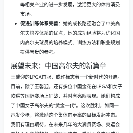
等相关产业的进一步发展，激活更大的体育消费
市场。
促进训练体系完善
：她的成长路径融合了中美高
尔夫培养体系的优点，她的成功经验将为优化国
内高尔夫球员的培养模式、训练方法和职业规划
提供宝贵的参考。
展望未来：中国高尔夫的新篇章
王馨迎的LPGA首冠，或许标志着一个新时代的开启。
目前，除了王馨迎，还有多位中国金花在LPGA和女子
欧巡等国际赛场上征战，并时有亮眼表现。她们构成
了中国女子高尔夫的“黄金一代”。这次胜利，如同一
声发令枪，将激励这个集体向更高的目标发起冲击。
我们有理由期待，在未来几年的大满贯赛场、奥运会