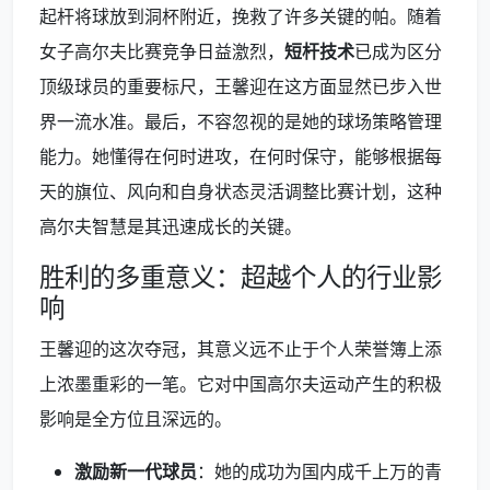
起杆将球放到洞杯附近，挽救了许多关键的帕。随着
女子高尔夫比赛竞争日益激烈，
短杆技术
已成为区分
顶级球员的重要标尺，王馨迎在这方面显然已步入世
界一流水准。最后，不容忽视的是她的球场策略管理
能力。她懂得在何时进攻，在何时保守，能够根据每
天的旗位、风向和自身状态灵活调整比赛计划，这种
高尔夫智慧是其迅速成长的关键。
胜利的多重意义：超越个人的行业影
响
王馨迎的这次夺冠，其意义远不止于个人荣誉簿上添
上浓墨重彩的一笔。它对中国高尔夫运动产生的积极
影响是全方位且深远的。
激励新一代球员
：她的成功为国内成千上万的青